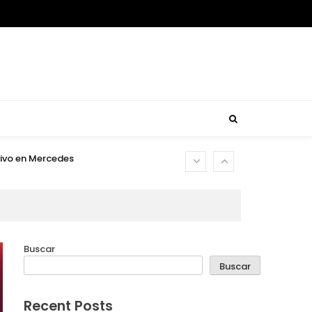
usca reencontrar su rumbo
usca reencontrar su rumbo
is
 vivo en Mercedes
usca reencontrar su rumbo
usca reencontrar su rumbo
Buscar
is
Buscar
 vivo en Mercedes
Recent Posts