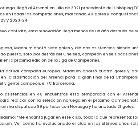
uega, llegó al Arsenal en julio de 2021 procedente del Linköping F
idos en todas las competiciones, marcando 40 goles y conquistand
-23 y 2023-24.
uevo contrato, esta renovación llega menos de un año después de s
nglesa, Maanum anotó siete goles y dio dos asistencias, siendo un
undo puesto, solo por detrás del Chelsea, campeón en seis ocasiones
ar en la próxima edición de la Liga de Campeones.
n la actual campaña europea, Maanum aportó cuatro goles y do
n la clasificación del Arsenal para la gran final de la Champion
el vigente campeón, el FC Barcelona.
co asistencias en 40 encuentros esta temporada con el Arsenal
cará replicar con la selección noruega en el próximo Campeonat
anum ha disputado 89 partidos con Noruega y ha anotado 21 goles.
iasmo: “Me encanta jugar en este club, todo lo que representa: lo
tadium. Ver cómo ha evolucionado el club en los últimos años sol