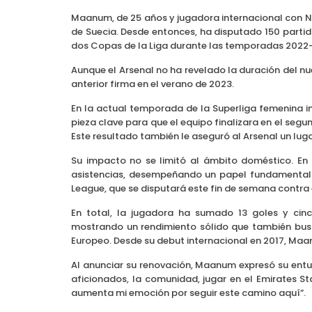
Maanum, de 25 años y jugadora internacional con Nor
de Suecia. Desde entonces, ha disputado 150 part
dos Copas de la Liga durante las temporadas 2022
Aunque el Arsenal no ha revelado la duración del n
anterior firma en el verano de 2023.
En la actual temporada de la Superliga femenina i
pieza clave para que el equipo finalizara en el seg
Este resultado también le aseguró al Arsenal un lug
Su impacto no se limitó al ámbito doméstico. E
asistencias, desempeñando un papel fundamental e
League, que se disputará este fin de semana contra 
En total, la jugadora ha sumado 13 goles y cin
mostrando un rendimiento sólido que también bus
Europeo. Desde su debut internacional en 2017, Ma
Al anunciar su renovación, Maanum expresó su entus
aficionados, la comunidad, jugar en el Emirates S
aumenta mi emoción por seguir este camino aquí”.