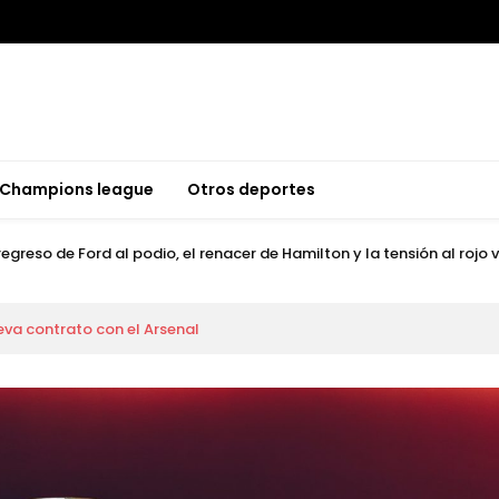
 tenis mundial: Alcaraz completa el Grand Slam mientras Fonseca b
 tenis mundial: Alcaraz completa el Grand Slam mientras Fonseca b
Champions league
Otros deportes
ord para Curry en una Navidad agridulce por la lesión de Anthony Dav
egreso de Ford al podio, el renacer de Hamilton y la tensión al rojo
 tranquilidad de McIlroy y la dramática ausencia de Tiger Woods
ibertadores: Botafogo recibe al Barcelona SC
va contrato con el Arsenal
 tenis mundial: Alcaraz completa el Grand Slam mientras Fonseca b
 tenis mundial: Alcaraz completa el Grand Slam mientras Fonseca b
ord para Curry en una Navidad agridulce por la lesión de Anthony Dav
egreso de Ford al podio, el renacer de Hamilton y la tensión al rojo
 tranquilidad de McIlroy y la dramática ausencia de Tiger Woods