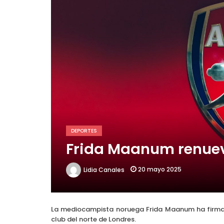
Choque de titanes en la L
DEPORTES
Frida Maanum renueva
20 mayo 2025
Lidia Canales
La mediocampista noruega Frida Maanum ha firmado
club del norte de Londres.