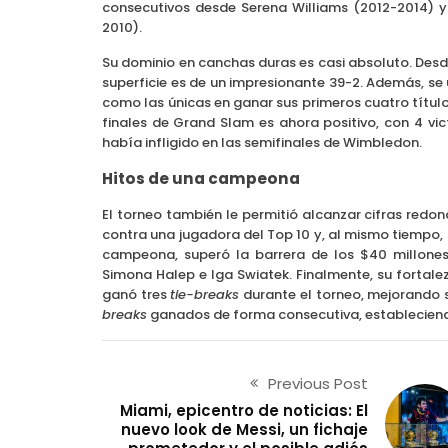
consecutivos desde Serena Williams (2012-2014) y 
2010).
Su dominio en canchas duras es casi absoluto. Desd
superficie es de un impresionante 39-2. Además, se u
como las únicas en ganar sus primeros cuatro títul
finales de Grand Slam es ahora positivo, con 4 vi
había infligido en las semifinales de Wimbledon.
Hitos de una campeona
El torneo también le permitió alcanzar cifras redond
contra una jugadora del Top 10 y, al mismo tiempo,
campeona, superó la barrera de los $40 millone
Simona Halep e Iga Swiatek. Finalmente, su forta
ganó tres
tie-breaks
durante el torneo, mejorando s
breaks
ganados de forma consecutiva, estableciendo 
Previous Post
Miami, epicentro de noticias: El
nuevo look de Messi, un fichaje