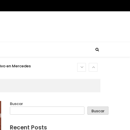
usca reencontrar su rumbo
usca reencontrar su rumbo
is
 vivo en Mercedes
usca reencontrar su rumbo
usca reencontrar su rumbo
Buscar
is
Buscar
 vivo en Mercedes
Recent Posts