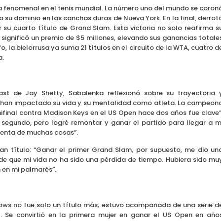
 fenomenal en el tenis mundial. La número uno del mundo se coron
u dominio en las canchas duras de Nueva York. En la final, derrot
su cuarto título de Grand Slam. Esta victoria no solo reafirma s
e significó un premio de $5 millones, elevando sus ganancias totale
o, la bielorrusa ya suma 21 títulos en el circuito de la WTA, cuatro d
a.
st de Jay Shetty, Sabalenka reflexionó sobre su trayectoria 
 han impactado su vida y su mentalidad como atleta. La campeon
final contra Madison Keys en el US Open hace dos años fue clave”
 segundo, pero logré remontar y ganar el partido para llegar a m
cuenta de muchas cosas”.
n título: “Ganar el primer Grand Slam, por supuesto, me dio un
de que mi vida no ha sido una pérdida de tiempo. Hubiera sido mu
m en mi palmarés”.
dows no fue solo un título más; estuvo acompañada de una serie d
el. Se convirtió en la primera mujer en ganar el US Open en año