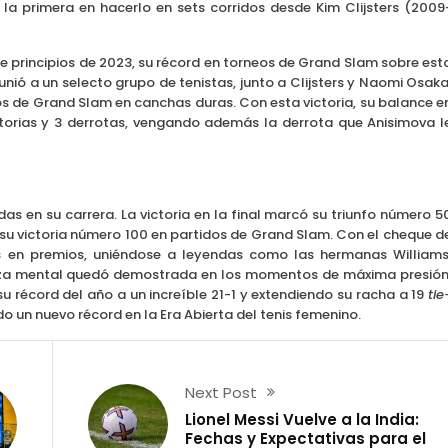
la primera en hacerlo en sets corridos desde Kim Clijsters (2009
e principios de 2023, su récord en torneos de Grand Slam sobre est
nió a un selecto grupo de tenistas, junto a Clijsters y Naomi Osaka
os de Grand Slam en canchas duras. Con esta victoria, su balance e
ctorias y 3 derrotas, vengando además la derrota que Anisimova l
as en su carrera. La victoria en la final marcó su triunfo número 5
 su victoria número 100 en partidos de Grand Slam. Con el cheque d
s en premios, uniéndose a leyendas como las hermanas Williams
leza mental quedó demostrada en los momentos de máxima presión
u récord del año a un increíble 21-1 y extendiendo su racha a 19
tie
un nuevo récord en la Era Abierta del tenis femenino.
Next Post
Lionel Messi Vuelve a la India:
Fechas y Expectativas para el