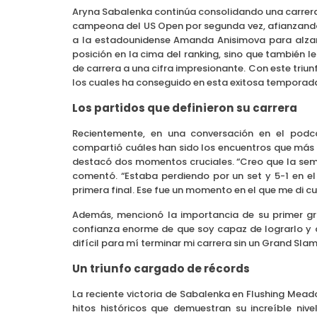
Aryna Sabalenka continúa consolidando una carrera
campeona del US Open por segunda vez, afianzando s
a la estadounidense Amanda Anisimova para alzar 
posición en la cima del ranking, sino que también l
de carrera a una cifra impresionante. Con este triunf
los cuales ha conseguido en esta exitosa temporad
Los partidos que definieron su carrera
Recientemente, en una conversación en el podca
compartió cuáles han sido los encuentros que más
destacó dos momentos cruciales. “Creo que la semi
comentó. “Estaba perdiendo por un set y 5-1 en el
primera final. Ese fue un momento en el que me di 
Además, mencionó la importancia de su primer gra
confianza enorme de que soy capaz de lograrlo y 
difícil para mí terminar mi carrera sin un Grand Sla
Un triunfo cargado de récords
La reciente victoria de Sabalenka en Flushing Mea
hitos históricos que demuestran su increíble niv