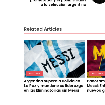
prometedor y el posible adiós
a la selección argentina
Related Articles
FAMOSOS
FAMOSOS
Argentina supera a Bolivia en
Panorama
La Paz y mantiene su liderazgo
Messi: En
en las Eliminatorias sin Messi
nuevos g