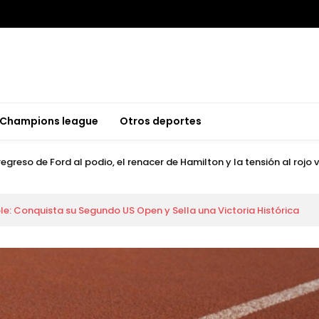
 tenis mundial: Alcaraz completa el Grand Slam mientras Fonseca b
 tenis mundial: Alcaraz completa el Grand Slam mientras Fonseca b
Champions league
Otros deportes
ord para Curry en una Navidad agridulce por la lesión de Anthony Dav
egreso de Ford al podio, el renacer de Hamilton y la tensión al rojo
 tranquilidad de McIlroy y la dramática ausencia de Tiger Woods
ibertadores: Botafogo recibe al Barcelona SC
: Conquista su Segundo US Open y Sella una Victoria Histórica
 tenis mundial: Alcaraz completa el Grand Slam mientras Fonseca b
 tenis mundial: Alcaraz completa el Grand Slam mientras Fonseca b
ord para Curry en una Navidad agridulce por la lesión de Anthony Dav
egreso de Ford al podio, el renacer de Hamilton y la tensión al rojo
 tranquilidad de McIlroy y la dramática ausencia de Tiger Woods