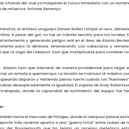
 las oficinas del club ya maquinan el futuro inmediato con un nombr
 de refuerzos: Antoine Semenyo.
minutos, el artillero uruguayo Darwin Núñez rompió el cero, dándol
itiva. A pesar del gol, no fue un trámite sencillo para los locales. E
tantemente y generando peligro real en el área de Alisson Becker
istente para la defensa, amenazando con cabezazos y remate
que la zaga del Liverpool tuvo que multiplicarse para contener lo
o. Alisson tuvo que intervenir de manera providencial para negar e
ras un remate a quemarropa. La tensión se mantuvo al máximo co
queando disparos y metiendo pierna fuerte cuando los “Hammers”
caban desesperadamente la igualdad. El ingreso de Andy Robertso
 trabajado, donde la capacidad de sufrimiento del equipo fue ta
er
 también hacia el mercado de fichajes, donde el Liverpool parece esta
 reporte más reciente apunta a una “guerra total” entre clubes de l
ero del Bournemouth que ha tenido un ascenso meteórico est