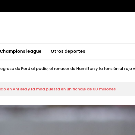
 tenis mundial: Alcaraz completa el Grand Slam mientras Fonseca b
 tenis mundial: Alcaraz completa el Grand Slam mientras Fonseca b
Champions league
Otros deportes
ord para Curry en una Navidad agridulce por la lesión de Anthony Dav
egreso de Ford al podio, el renacer de Hamilton y la tensión al rojo
 tranquilidad de McIlroy y la dramática ausencia de Tiger Woods
ibertadores: Botafogo recibe al Barcelona SC
ado en Anfield y la mira puesta en un fichaje de 60 millones
 tenis mundial: Alcaraz completa el Grand Slam mientras Fonseca b
 tenis mundial: Alcaraz completa el Grand Slam mientras Fonseca b
ord para Curry en una Navidad agridulce por la lesión de Anthony Dav
egreso de Ford al podio, el renacer de Hamilton y la tensión al rojo
 tranquilidad de McIlroy y la dramática ausencia de Tiger Woods