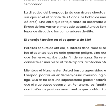
temporada.
La directiva del Liverpool, junto con rivales dire
sus ojos en el atacante de 24 años. Se habla de una
dólares), una cifra que refleja tanto su desarrol
líneas defensivas en el mercado actual. Aunque Seme
lugar de disuadir a los compradores de élite.
El encaje táctico en el esquema de Slot
Para los scouts de Anfield, el interés tiene todo el 
los atacantes que no solo generan peligro, sino q
que Semenyo exhibe cada fin de semana. Su versa
convierte en una pieza atractiva para la rotación of
Mientras el Manchester United busca agresividad en 
Liverpool podría ver en Semenyo una inversión lógic
liga. Quizás no sea una superestrella global todavía
que el club busca desarrollar. Por ahora, los fanát
con ilusión los posibles movimientos que podrían for