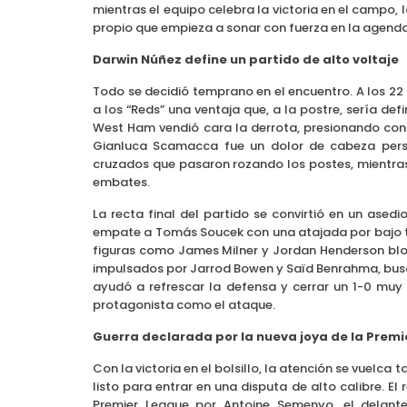
mientras el equipo celebra la victoria en el campo,
propio que empieza a sonar con fuerza en la agenda
Darwin Núñez define un partido de alto voltaje
Todo se decidió temprano en el encuentro. A los 22 
a los “Reds” una ventaja que, a la postre, sería defin
West Ham vendió cara la derrota, presionando cons
Gianluca Scamacca fue un dolor de cabeza pers
cruzados que pasaron rozando los postes, mientras 
embates.
La recta final del partido se convirtió en un asedi
empate a Tomás Soucek con una atajada por bajo t
figuras como James Milner y Jordan Henderson blo
impulsados por Jarrod Bowen y Saïd Benrahma, bus
ayudó a refrescar la defensa y cerrar un 1-0 muy
protagonista como el ataque.
Guerra declarada por la nueva joya de la Premi
Con la victoria en el bolsillo, la atención se vuelca
listo para entrar en una disputa de alto calibre. El
Premier League por Antoine Semenyo, el delant