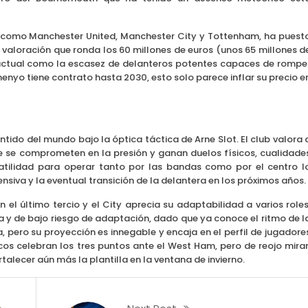
ctos como Manchester United, Manchester City y Tottenham, ha puest
 valoración que ronda los 60 millones de euros (unos 65 millones d
lo actual como la escasez de delanteros potentes capaces de rompe
nyo tiene contrato hasta 2030, esto solo parece inflar su precio e
sentido del mundo bajo la óptica táctica de Arne Slot. El club valora 
ue se comprometen en la presión y ganan duelos físicos, cualidade
tilidad para operar tanto por las bandas como por el centro l
ensiva y la eventual transición de la delantera en los próximos años.
el último tercio y el City aprecia su adaptabilidad a varios roles
a y de bajo riesgo de adaptación, dado que ya conoce el ritmo de l
, pero su proyección es innegable y encaja en el perfil de jugadore
icos celebran los tres puntos ante el West Ham, pero de reojo mira
talecer aún más la plantilla en la ventana de invierno.