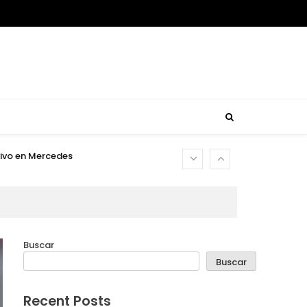
usca reencontrar su rumbo
usca reencontrar su rumbo
is
 vivo en Mercedes
usca reencontrar su rumbo
usca reencontrar su rumbo
Buscar
is
Buscar
 vivo en Mercedes
Recent Posts